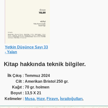
Yetkin Düşünce Sayı 33
- Yalan
Kitap hakkında teknik bilgiler.
İlk Çıkış
:
Temmuz 2024
Cilt
:
Amerikan Bristol 250 gr.
Kağıt
:
70 gr. holmen
Boyut
:
13,5 X 21
Kelimeler
:
Musa
,
Hızır
,
Firavn
,
İsrailoğulları
,