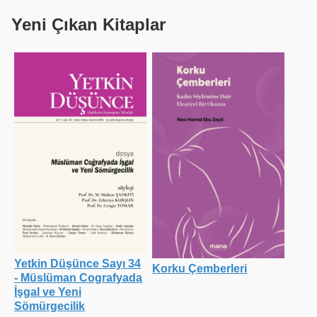
Yeni Çıkan Kitaplar
Yetkin Düşünce Sayı 34
Korku Çemberleri
- Müslüman Cografyada
İşgal ve Yeni
Sömürgecilik