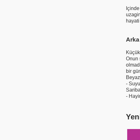
Içinde
uzagim
hayati
Arka
Küçük 
Onun s
olmad
bir gü
Beyaz 
- Suyu
Sariba
- Hayi
Yen