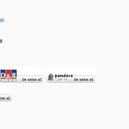
gi
09