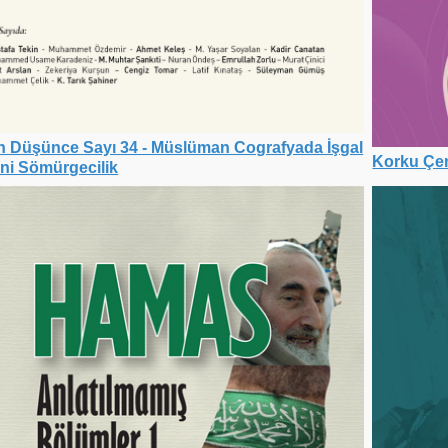
n Düşünce Sayı 34 - Müslüman Cografyada İşgal
Korku Çem
ni Sömürgecilik