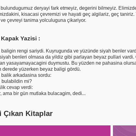
 bulundugumuz deryayi fark etmeyiz, degerini bilmeyiz. Elimizde
izdakini, kisacasi çevremizi ve hayati geç algilariz, geç taniriz
 ve çevreyi tanima yolculuguna çikariyor.
 Kapak Yazisi :
baligin rengi sariydi. Kuyrugunda ve yüzünde siyah benler vard
iyah benleri olmasa da yildiz gibi parlayan beyaz pullari vardi. Ç
an yasayamayacagini duymustu. Bu yüzden ne pahasina olursa 
n derede yüzerken beyaz baligi gördü.
balik arkadasina sordu:
 bulabildin mi?
lik cevap verdi:
r, ama bir gün mutlaka bulacagim, dedi...
i Çıkan Kitaplar