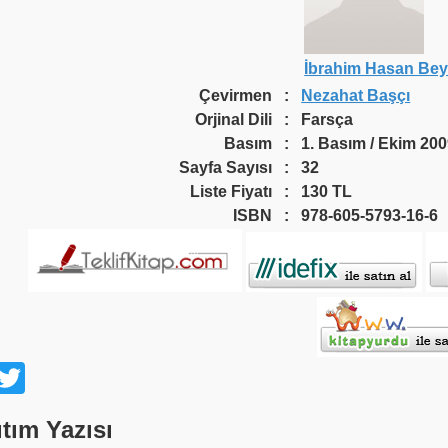
İbrahim Hasan Bey
Çevirmen
:
Nezahat Başçı
Orjinal Dili
:
Farsça
Basım
:
1. Basım / Ekim 20
Sayfa Sayısı
:
32
Liste Fiyatı
:
130 TL
ISBN
:
978-605-5793-16-6
acebook
Twitter
ıtım Yazısı